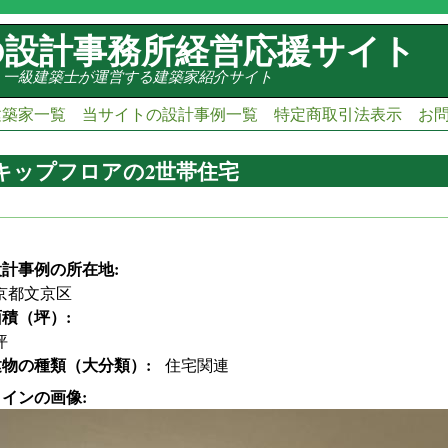
の設計事務所経営応援サイト
・一級建築士が運営する建築家紹介サイト
建築家一覧
当サイトの設計事例一覧
特定商取引法表示
お
キップフロアの2世帯住宅
k is external)
ink is external)
(link is external)
(link is external)
(link is external)
(link is external)
設計事例の所在地:
京都文京区
面積（坪）:
坪
建物の種類（大分類）:
住宅関連
メインの画像: