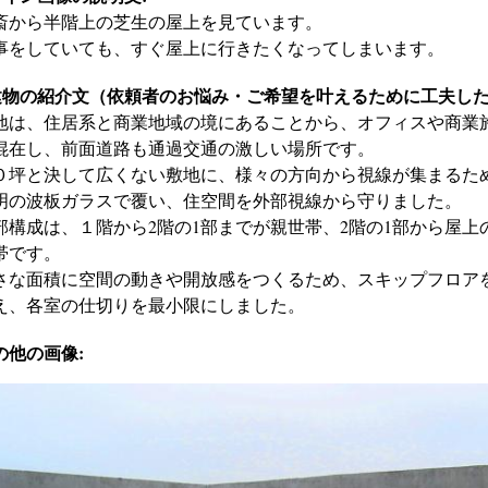
斎から半階上の芝生の屋上を見ています。
事をしていても、すぐ屋上に行きたくなってしまいます。
建物の紹介文（依頼者のお悩み・ご希望を叶えるために工夫した
地は、住居系と商業地域の境にあることから、オフィスや商業
混在し、前面道路も通過交通の激しい場所です。
０坪と決して広くない敷地に、様々の方向から視線が集まるた
明の波板ガラスで覆い、住空間を外部視線から守りました。
部構成は、１階から2階の1部までが親世帯、2階の1部から屋上
帯です。
さな面積に空間の動きや開放感をつくるため、スキップフロア
え、各室の仕切りを最小限にしました。
の他の画像: