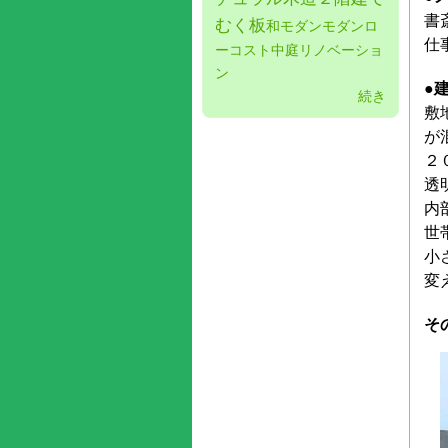
書
むく板
和モダン
モダン
ロ
仕
ーコスト
中庭
リノベーショ
ン
●
続き
敷
が
２
透
内
世
小
変
そ