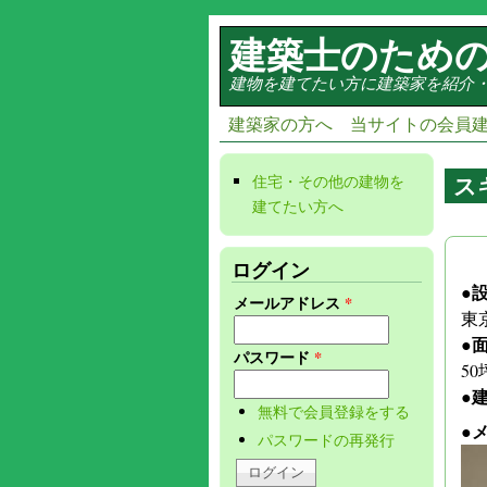
メインコンテンツに移動
建築士のため
建物を建てたい方に建築家を紹介
建築家の方へ
当サイトの会員
ス
住宅・その他の建物を
建てたい方へ
(link is
external)
(lin
(l
ログイン
●
メールアドレス
*
東
●
パスワード
*
50
●
無料で会員登録をする
●
パスワードの再発行