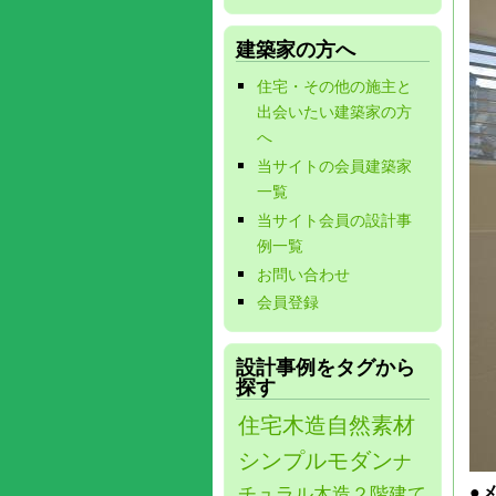
建築家の方へ
住宅・その他の施主と
出会いたい建築家の方
へ
当サイトの会員建築家
一覧
当サイト会員の設計事
例一覧
お問い合わせ
会員登録
設計事例をタグから
探す
住宅
木造
自然素材
シンプルモダン
ナ
●
チュラル
木造２階建て