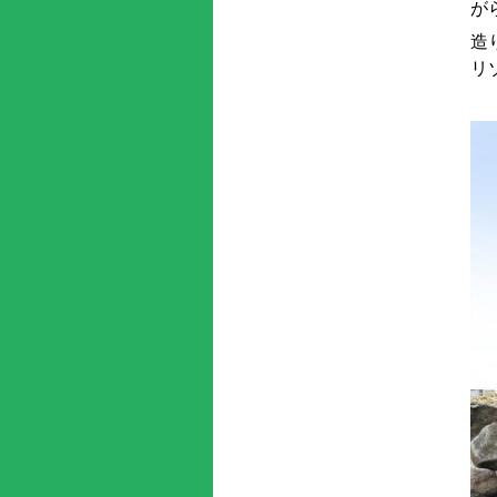
が
造
リ