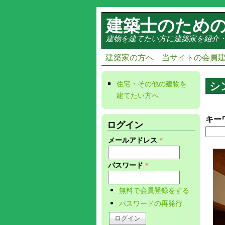
メインコンテンツに移動
建築士のため
建物を建てたい方に建築家を紹介
建築家の方へ
当サイトの会員
シ
住宅・その他の建物を
建てたい方へ
(link is
external)
キー
ログイン
メールアドレス
*
パスワード
*
無料で会員登録をする
パスワードの再発行