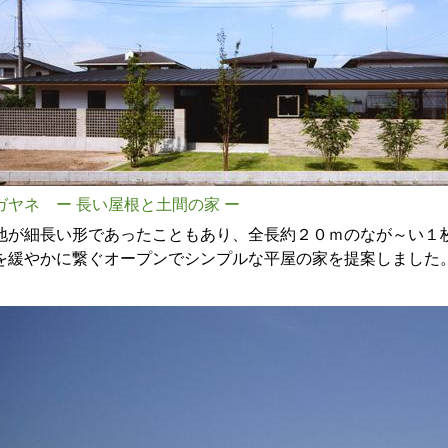
ガヤネ ー 長い屋根と土間の家 ー
地が細長い形であったこともあり、全長約２０ｍのなが～い１
を緩やかに繋ぐオープンでシンプルな平屋の家を提案しました