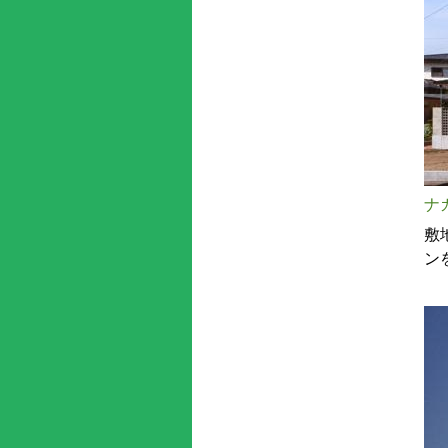
ナ
敷
ン