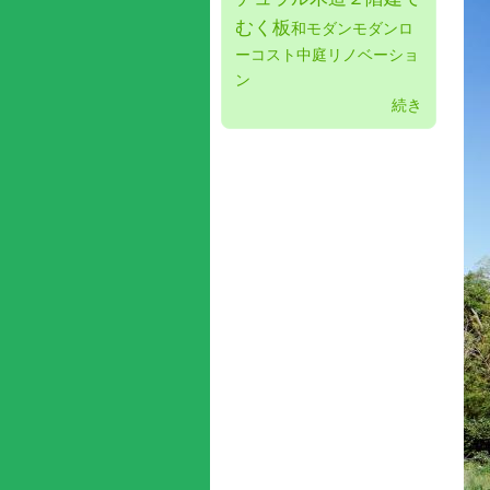
むく板
和モダン
モダン
ロ
ーコスト
中庭
リノベーショ
ン
続き