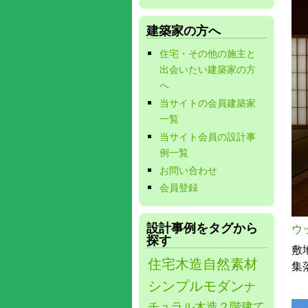
建築家の方へ
住宅・その他の施主と
出会いたい建築家の方
へ
当サイトの会員建築家
一覧
当サイト会員の設計事
例一覧
お問い合わせ
会員登録
設計事例をタグから
ウ
探す
敷
住宅
木造
自然素材
集
シンプルモダン
ナ
チュラル
木造２階建て