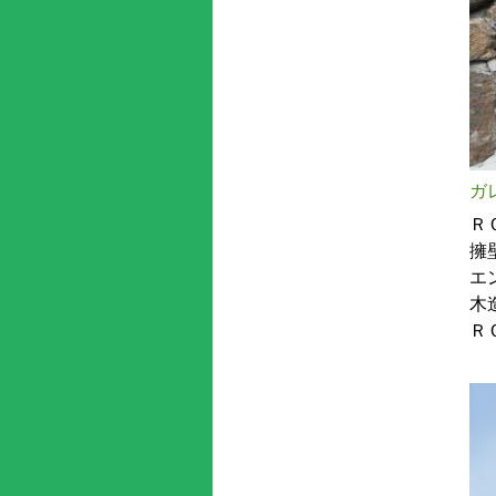
ガ
Ｒ
擁
エ
木
Ｒ