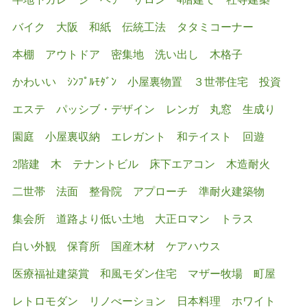
バイク
大阪
和紙
伝統工法
タタミコーナー
本棚
アウトドア
密集地
洗い出し
木格子
かわいい
ｼﾝﾌﾟﾙﾓﾀﾞﾝ
小屋裏物置
３世帯住宅
投資
エステ
パッシブ・デザイン
レンガ
丸窓
生成り
園庭
小屋裏収納
エレガント
和テイスト
回遊
2階建
木
テナントビル
床下エアコン
木造耐火
二世帯
法面
整骨院
アプローチ
準耐火建築物
集会所
道路より低い土地
大正ロマン
トラス
白い外観
保育所
国産木材
ケアハウス
医療福祉建築賞
和風モダン住宅
マザー牧場
町屋
レトロモダン
リノべーション
日本料理
ホワイト