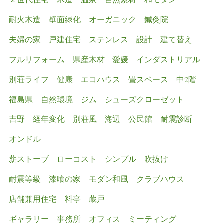
耐火木造
壁面緑化
オーガニック
鍼灸院
夫婦の家
戸建住宅
ステンレス
設計
建て替え
フルリフォーム
県産木材
愛媛
インダストリアル
別荘ライフ
健康
エコハウス
畳スペース
中2階
福島県
自然環境
ジム
シューズクローゼット
吉野
経年変化
別荘風
海辺
公民館
耐震診断
オンドル
薪ストーブ ローコスト シンプル 吹抜け
耐震等級
漆喰の家
モダン和風
クラブハウス
店舗兼用住宅
料亭
蔵戸
ギャラリー 事務所 オフィス ミーティング