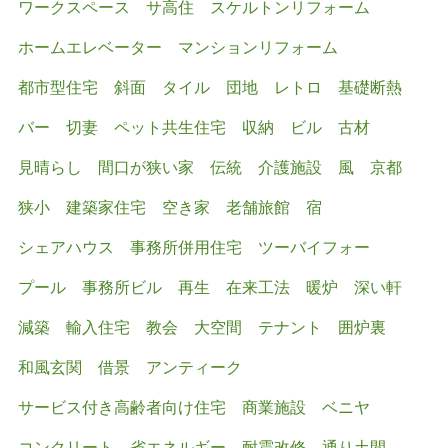
ワークスペース
サ高住
スケルトンリフォーム
ホームエレベーター
マンションリフォーム
都市型住宅
斜面
タイル
団地
レトロ
基礎断熱
バー
切妻
ペット共生住宅
収納
ビル
古材
見晴らし
間口が狭い家
伝統
介護施設
風
京都
狭小
建築家住宅
空き家
老舗旅館
宿
シェアハウス
事務所併用住宅
ツーバイフォー
プール
事務所ビル
再生
在来工法
暖炉
深い軒
減築
輸入住宅
教会
大空間
テナント
囲炉裏
和風玄関
借景
アンティーク
サービス付き高齢者向け住宅
商業施設
ベニヤ
コンクリート
省エネルギー
耐震改修
通り土間