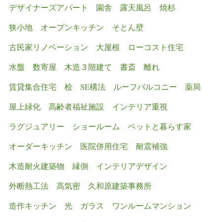
デザイナーズアパート
園舎
露天風呂
焼杉
狭小地
オープンキッチン
そとん壁
古民家リノベーション
大屋根
ローコスト住宅
水盤
数寄屋
木造３階建て
書斎
離れ
賃貸集合住宅
桧
SE構法
ルーフバルコニー
薬局
屋上緑化
高齢者福祉施設
インテリア重視
ラグジュアリー
ショールーム
ペットと暮らす家
オーダーキッチン
医院併用住宅
耐震補強
木造耐火建築物
縁側
インテリアデザイン
外断熱工法
高気密
久和原建築事務所
造作キッチン
光
ガラス
ワンルームマンション