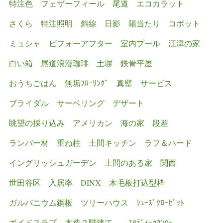
特注色
フェザーフィール
尾道
エコカラット
さくら
特注照明
斜線
日影
陽当たり
コボット
ミュシャ
ビフォーアフター
室内プール
江津の家
白い箱
尾道浪漫珈琲
土塀
鉄骨平屋
おうちごはん
無垢ﾌﾛｰﾘﾝｸﾞ
真壁
サービス
ブライダル
サーベリング
デザート
眺望の採り込み
アメリカン
海の家
段差
ランバー材
重ね柱
土間キッチン
ラフ＆ハード
イングリッシュガーデン
土間のある家
関西
世田谷区
入居率
DINX
木毛板打込型枠
ガルバニウム鋼板
ツリーハウス
ｼｭｰｽﾞｸﾛｰｾﾞｯﾄ
ボイドスラブ
木造２階建て、
ｽﾀﾃﾞｨｰｶｳﾝﾀｰ