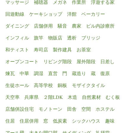
マッサージ
補聴器
メガネ
作業所
浮遊する家
回遊動線
ケーキショップ
洋館
ベーカリー
ダイニング
店舗併用
騒音
農家
ビル内診療所
インフィル
旗竿
物販店
透析
ブリッジ
和ティスト
寿司店
製作建具
お茶室
オープンコート
リビング階段
屋外階段
日差し
煉瓦
中華
調湿
直営
門
蔵造り
蔵
復原
生徒ホール
高等学校
銅板
モザイクタイル
天空率
兵庫県
２階LDK
木造 自然素材 むく板
店舗併設住宅
モノトーン
田舎
空間
ホステル
住居
住居併用
窓
低炭素
シックハウス
趣味
アール壁
大きな開口部
サイディング
礼拝堂