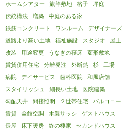
ホームシアター
旗竿敷地
格子
坪庭
伝統構法
増築
中庭のある家
鉄筋コンクリート
ワンルーム
デザイナーズ
道路より高い土地
福祉施設
スタジオ
屋上
改装
用途変更
うなぎの寝床
変形敷地
賃貸併用住宅
分離発注
外断熱
杉
工場
病院
デイサービス
歯科医院
和風店舗
スタイリッシュ
細長い土地
医院建築
勾配天井
間接照明
２世帯住宅
バルコニー
賃貸
全館空調
木製サッシ
ゲストハウス
長屋
床下暖房
終の棲家
セカンドハウス