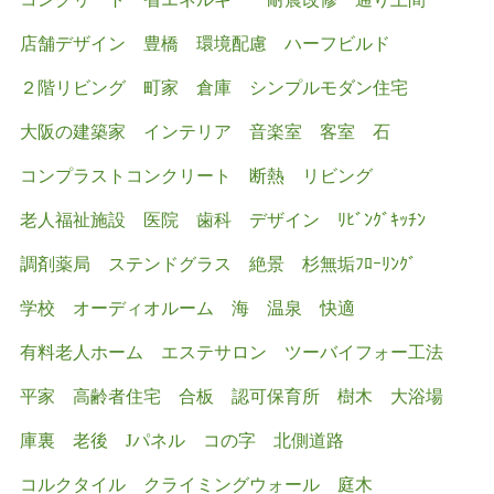
店舗デザイン
豊橋
環境配慮
ハーフビルド
２階リビング
町家
倉庫
シンプルモダン住宅
大阪の建築家
インテリア
音楽室
客室
石
コンプラストコンクリート
断熱
リビング
老人福祉施設
医院
歯科
デザイン
ﾘﾋﾞﾝｸﾞｷｯﾁﾝ
調剤薬局
ステンドグラス
絶景
杉無垢ﾌﾛｰﾘﾝｸﾞ
学校
オーディオルーム
海
温泉
快適
有料老人ホーム
エステサロン
ツーバイフォー工法
平家
高齢者住宅
合板
認可保育所
樹木
大浴場
庫裏
老後
Jパネル
コの字
北側道路
コルクタイル
クライミングウォール
庭木