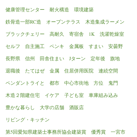
健康管理センター
耐火構造
環境建築
鉄骨造一部RC造
オープンテラス
木造集成ラーメン
ブラックチェリー
高耐久
寄宿舎
1K
洗濯乾燥室
セルフ
自主施工
ペンキ
金属板
すまい
安曇野
長野県
信州
田舎住まい
Jターン
定年後
旗地
退職後
たてはぜ
金属
住居併用医院
連続空間
ペンダントライと
都市
中心市街地
方位
鬼門
木造２階建住宅
イケア
子ども室
車庫組み込み
豊かな暮らし
大学の店舗
酒販店
リビング・キッチン
第5回愛知県建築士事務所協会建築賞 優秀賞
一宮市