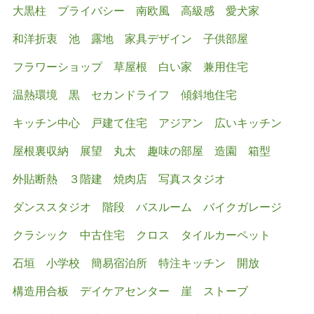
大黒柱
プライバシー
南欧風
高級感
愛犬家
和洋折衷
池
露地
家具デザイン
子供部屋
フラワーショップ
草屋根
白い家
兼用住宅
温熱環境
黒
セカンドライフ
傾斜地住宅
キッチン中心
戸建て住宅
アジアン
広いキッチン
屋根裏収納
展望
丸太
趣味の部屋
造園
箱型
外貼断熱
３階建
焼肉店
写真スタジオ
ダンススタジオ
階段
バスルーム
バイクガレージ
クラシック
中古住宅
クロス
タイルカーペット
石垣
小学校
簡易宿泊所
特注キッチン
開放
構造用合板
デイケアセンター
崖
ストーブ