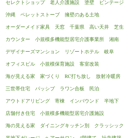
セレクトショップ
老人介護施設
塗壁
ビンテージ
沖縄
ペレットストーブ
擁壁のある土地
オーダーメイド家具
天窓
千葉県
高い天井
芝生
カウンター
小規模多機能型居宅介護事業所
湘南
デザイナーズマンション
リゾートホテル
岐阜
オフィスビル
小規模保育施設
客室改装
海が見える家
家づくり
RC打ち放し
放射冷暖房
三世帯住宅
パッシブ
ラワン合板
民泊
アウトドアリビング
寄棟
インバウンド
半地下
店舗付き住宅
小規模多機能型居宅介護施設
海の見える家
ダイニングキッチン別
クラッシック
半地下ガレージ
ヘアーサロン
4階建て
社寺建築