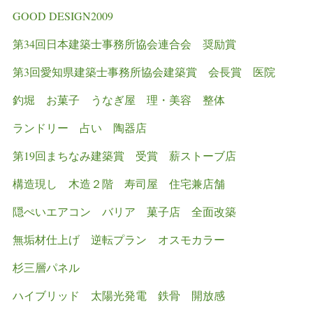
GOOD DESIGN2009
第34回日本建築士事務所協会連合会 奨励賞
第3回愛知県建築士事務所協会建築賞 会長賞
医院
釣堀
お菓子
うなぎ屋
理・美容
整体
ランドリー
占い
陶器店
第19回まちなみ建築賞 受賞
薪ストーブ店
構造現し
木造２階
寿司屋
住宅兼店舗
隠ぺいエアコン
バリア
菓子店
全面改築
無垢材仕上げ
逆転プラン
オスモカラー
杉三層パネル
ハイブリッド 太陽光発電 鉄骨 開放感