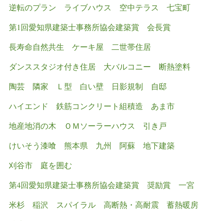
逆転のプラン
ライブハウス
空中テラス
七宝町
第1回愛知県建築士事務所協会建築賞 会長賞
長寿命自然共生
ケーキ屋
二世帯住居
ダンススタジオ付き住居
大バルコニー
断熱塗料
陶芸
隣家
Ｌ型
白い壁
日影規制
自邸
ハイエンド
鉄筋コンクリート組積造
あま市
地産地消の木
ＯＭソーラーハウス
引き戸
けいそう漆喰
熊本県
九州
阿蘇
地下建築
刈谷市
庭を囲む
第4回愛知県建築士事務所協会建築賞 奨励賞
一宮
米杉
稲沢
スパイラル
高断熱・高耐震
蓄熱暖房