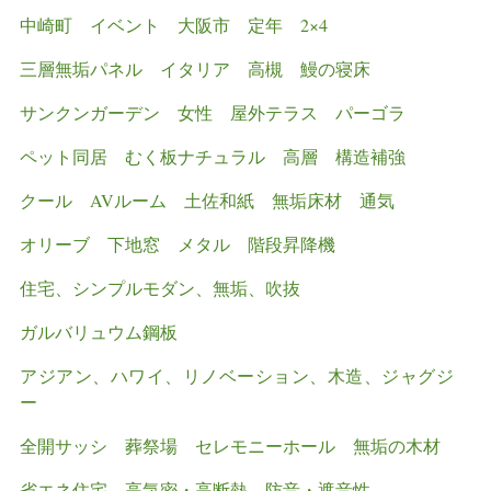
中崎町
イベント
大阪市
定年
2×4
三層無垢パネル
イタリア
高槻
鰻の寝床
サンクンガーデン
女性
屋外テラス
パーゴラ
ペット同居
むく板ナチュラル
高層
構造補強
クール
AVルーム
土佐和紙
無垢床材
通気
オリーブ
下地窓
メタル
階段昇降機
住宅、シンプルモダン、無垢、吹抜
ガルバリュウム鋼板
アジアン、ハワイ、リノベーション、木造、ジャグジ
ー
全開サッシ
葬祭場
セレモニーホール
無垢の木材
省エネ住宅
高気密・高断熱
防音・遮音性