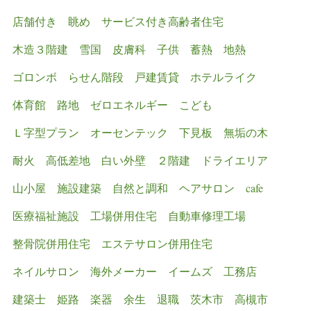
店舗付き
眺め
サービス付き高齢者住宅
木造３階建
雪国
皮膚科
子供
蓄熱
地熱
ゴロンボ
らせん階段
戸建賃貸
ホテルライク
体育館
路地
ゼロエネルギー
こども
Ｌ字型プラン
オーセンテック
下見板
無垢の木
耐火
高低差地
白い外壁
２階建
ドライエリア
山小屋
施設建築
自然と調和
ヘアサロン
cafe
医療福祉施設
工場併用住宅
自動車修理工場
整骨院併用住宅
エステサロン併用住宅
ネイルサロン
海外メーカー
イームズ
工務店
建築士
姫路
楽器
余生
退職
茨木市
高槻市