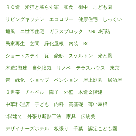
ＲＣ造
愛猫と暮らす家
和食
街中
こども園
リビングキッチン
エコロジー
健康住宅
しっくい
通風
ニ世帯住宅
ガラスブロック
ｾﾙﾛｰｽ断熱
民家再生
玄関
緑化屋根
内装
RC
ショートステイ
瓦
豪邸
スケルトン
光と風
木造2階建
自然換気
リノベ
テラスハウス
東京
畳
緑化
ショップ
ペンション
屋上庭園
居酒屋
２世帯
チャペル
障子
外壁
木造２階建
中華料理店
子ども
内科
高基礎
薄い屋根
2階建て
外張り断熱工法
家具
伝統美
デザイナーズホテル
板張り
千葉
認定こども園