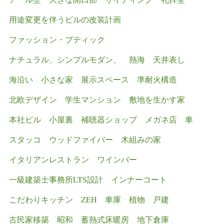
用途変更を伴うビルの改装計画
ファッション・ブティック
ナチュラル、シンプルモダン、
熱海
天井表し
海沿い
小さな家
展示スペース
準耐火構造
北欧デザイン
学生マンション
敷地を生かす家
本社ビル
小屋裏
補聴器ショップ
メガネ店
車
スタッコ
ウッドファイバー
木組みの家
イタリアンレストラン
ワインバー
一級建築士事務所LTS設計
インナーコート
こだわりキッチン
ZEH
車庫
植物
戸建
古民家移築
昭和
蓄熱式床暖房
地下倉庫