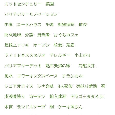
ミッドセンチュリー
菜園
バリアフリーリノベーション
中庭 コートハウス 平屋
動物病院
柿渋
防火地域
介護
身障者
おうちカフェ
屋根上デッキ
オープン
植栽
茶庭
フィットネススタジオ
アレルギー
小上がり
バリアフリーデッキ
熟年夫婦の家
勾配天井
風水
コワーキングスペース
クラシカル
シェアオフィス
シナ合板
4人家族
外貼り断熱
寮
本漆喰塗り
ガーデン
輸入建材
テラコッタタイル
木質
ランドスケープ
桐
ケーキ屋さん