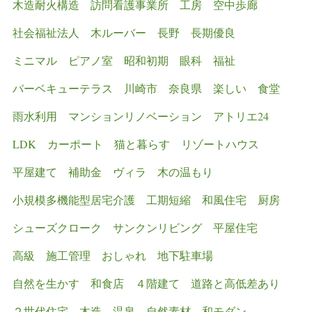
木造耐火構造
訪問看護事業所
工房
空中歩廊
社会福祉法人
木ルーバー
長野
長期優良
ミニマル
ピアノ室
昭和初期
眼科
福祉
バーベキューテラス
川崎市
奈良県
楽しい
食堂
雨水利用
マンションリノベーション
アトリエ24
LDK
カーポート
猫と暮らす
リゾートハウス
平屋建て
補助金
ヴィラ
木の温もり
小規模多機能型居宅介護
工期短縮
和風住宅
厨房
シューズクローク
サンクンリビング
平屋住宅
高級
施工管理
おしゃれ
地下駐車場
自然を生かす
和食店
４階建て
道路と高低差あり
２世代住宅
木造 温泉 自然素材 和モダン