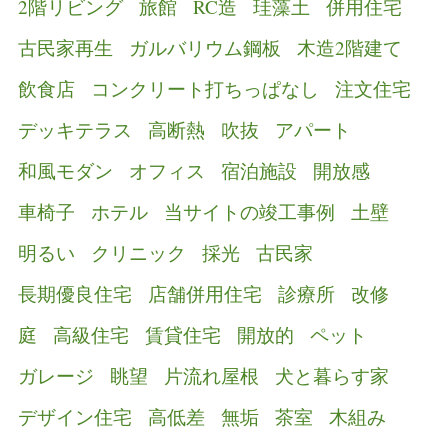
2階リビング
旅館
RC造
珪藻土
併用住宅
古民家再生
ガルバリウム鋼板
木造2階建て
飲食店
コンクリート打ちっぱなし
注文住宅
デッキテラス
高断熱
吹抜
アパート
和風モダン
オフィス
宿泊施設
開放感
車椅子
ホテル
当サイトの竣工事例
土壁
明るい
クリニック
採光
古民家
長期優良住宅
店舗併用住宅
診療所
改修
庭
高級住宅
賃貸住宅
開放的
ペット
ガレージ
眺望
片流れ屋根
犬と暮らす家
デザイン住宅
高低差
無垢
茶室
木組み