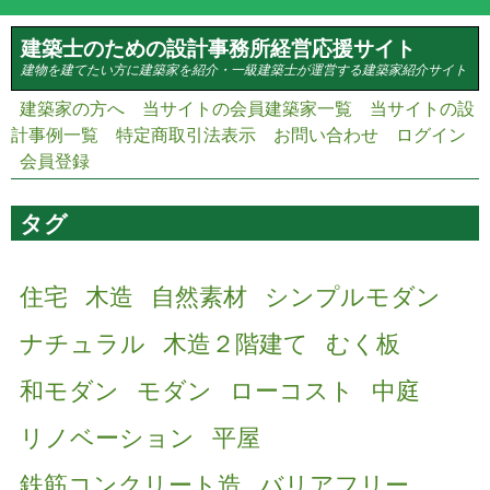
メインコンテンツに移動
建築士のための設計事務所経営応援サイト
建物を建てたい方に建築家を紹介・一級建築士が運営する建築家紹介サイト
建築家の方へ
当サイトの会員建築家一覧
当サイトの設
計事例一覧
特定商取引法表示
お問い合わせ
ログイン
会員登録
タグ
住宅
木造
自然素材
シンプルモダン
ナチュラル
木造２階建て
むく板
和モダン
モダン
ローコスト
中庭
リノベーション
平屋
鉄筋コンクリート造
バリアフリー