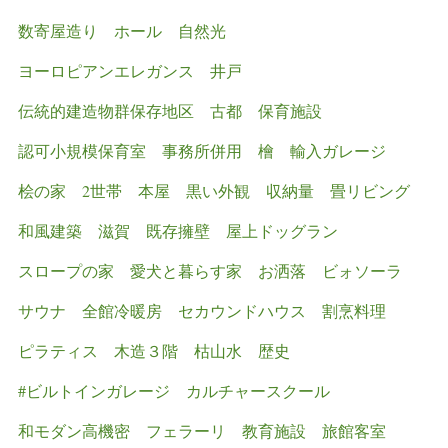
数寄屋造り
ホール
自然光
ヨーロピアンエレガンス
井戸
伝統的建造物群保存地区
古都
保育施設
認可小規模保育室
事務所併用
檜
輸入ガレージ
桧の家
2世帯
本屋
黒い外観
収納量
畳リビング
和風建築
滋賀
既存擁壁
屋上ドッグラン
スロープの家
愛犬と暮らす家
お洒落
ビォソーラ
サウナ
全館冷暖房
セカウンドハウス
割烹料理
ピラティス
木造３階
枯山水
歴史
#ビルトインガレージ
カルチャースクール
和モダン高機密
フェラーリ
教育施設
旅館客室