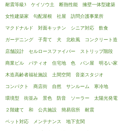
耐震等級3
ケイソウ土
断熱性能
擁壁一体型建築
女性建築家
勾配屋根
社屋
訪問介護事業所
マクドナルド
対面キッチン
シニア対応
飲食
ガーデニング
子育て
犬
北欧風
コンクリート造
店舗設計
セルロースファイバー
ストリップ階段
商業ビル
パティオ
住宅地
色
パン屋
明るい家
木造高齢者福祉施設
土間空間
音楽スタジオ
コンパクト
商店街
自然
サンルーム
寒冷地
環境型
街並み
景色
防音
ソーラー
太陽光発電
２階建て
和
公共施設
簡易宿所
耐震
ペット対応
メンテナンス
地下玄関