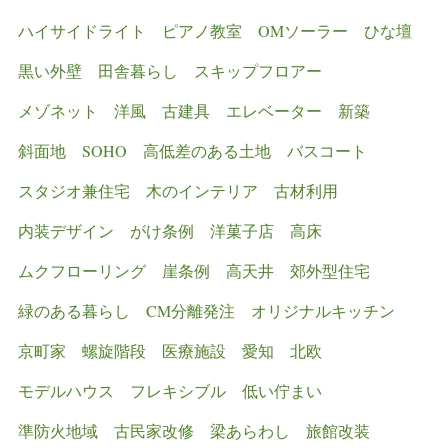
ハイサイドライト
ピアノ教室
OMソーラー
ひな壇
黒い外壁
田舎暮らし
スキップフロアー
メゾネット
洋風
古建具
エレベーター
新築
斜面地
SOHO
高低差のある土地
バスコート
スタジオ兼住宅
木のインテリア
古材利用
内装デザイン
がけ条例
洋菓子店
高床
ムクフローリング
崖条例
高天井
郊外型住宅
緑のある暮らし
CM分離発注
オリジナルキッチン
京町家
螺旋階段
医療施設
愛知
北欧
モデルハウス
フレキシブル
低い佇まい
準防火地域
古民家改修
梁あらわし
旅館改装