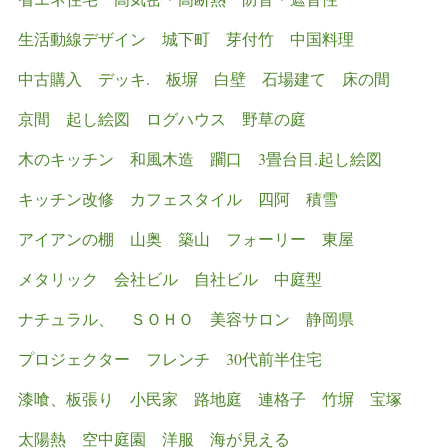
生活動線デザイン
城下町
芽付竹
中国料理
中古購入
デッキ.
板塀
白壁
石場建て
床の間
京間
起し絵図
ログハウス
野草の庭
木のキッチン
和風木造
躙口
3畳台目.起し絵図
キッチン改修
カフェスタイル
四阿
積雪
アイアンの棚
山奥
築山
フォーリー
東屋
メタリック
会社ビル
自社ビル
中庭型
ナチュラル、
ＳＯＨＯ
美容サロン
静岡県
プロジェクター
フレンチ
30代前半住宅
漆喰、板張り
小民家
路地庭
連格子
竹塀
宝塚
太陽熱
空中庭園
洋服
海が見える