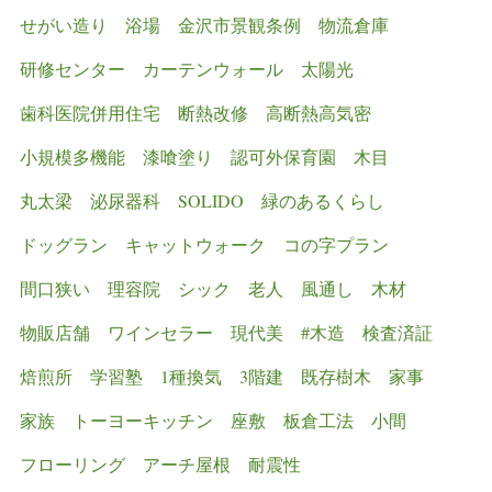
せがい造り
浴場
金沢市景観条例
物流倉庫
研修センター
カーテンウォール
太陽光
歯科医院併用住宅
断熱改修
高断熱高気密
小規模多機能
漆喰塗り
認可外保育園
木目
丸太梁
泌尿器科
SOLIDO
緑のあるくらし
ドッグラン
キャットウォーク
コの字プラン
間口狭い
理容院
シック
老人
風通し
木材
物販店舗
ワインセラー
現代美
#木造
検査済証
焙煎所
学習塾
1種換気
3階建
既存樹木
家事
家族
トーヨーキッチン
座敷
板倉工法
小間
フローリング
アーチ屋根
耐震性