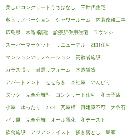
美しいコンクリートうちはなし
三世代住宅
客室リノベーション
シャワールーム
内装改修工事
広島県
木造3階建
診療所併用住宅
ラウンジ
スーパーマーケット
リニューアル
ZEH住宅
マンションのリノベーション
高齢者施設
ガラス張り
耐震リフォーム
木造賃貸
アパートメント
せせらぎ
本社屋
のんびり
ヌック
完全分離型
コンクリート住宅
和菓子店
小屋
ゆったり
2ｘ4
瓦屋根
再建築不可
大谷石
バリ風
完全分離
オール電化
和テースト
飲食施設
アジアンテイスト
掻き落とし
民家