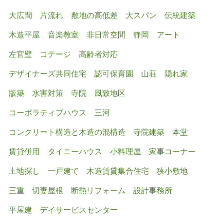
大広間
片流れ
敷地の高低差
大スパン
伝統建築
木造平屋
音楽教室
非日常空間
静岡
アート
左官壁
コテージ
高齢者対応
デザイナーズ共同住宅
認可保育園
山荘
隠れ家
版築
水害対策
寺院
風致地区
コーポラティブハウス
三河
コンクリート構造と木造の混構造
寺院建築
本堂
賃貸併用
タイニーハウス
小料理屋
家事コーナー
土地探し
一戸建て
木造賃貸集合住宅
狭小敷地
三重
切妻屋根
断熱リフォーム
設計事務所
平屋建
デイサービスセンター