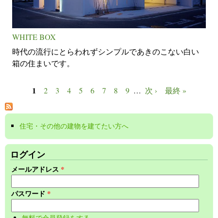
WHITE BOX
時代の流行にとらわれずシンプルであきのこない白い
箱の住まいです。
1
2
3
4
5
6
7
8
9
…
次 ›
最終 »
ページ
住宅・その他の建物を建てたい方へ
(link is external)
ログイン
メールアドレス
*
パスワード
*
無料で会員登録をする