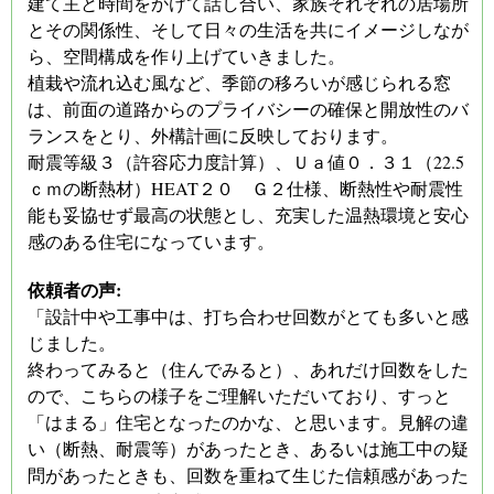
建て主と時間をかけて話し合い、家族それぞれの居場所
とその関係性、そして日々の生活を共にイメージしなが
ら、空間構成を作り上げていきました。
植栽や流れ込む風など、季節の移ろいが感じられる窓
は、前面の道路からのプライバシーの確保と開放性のバ
ランスをとり、外構計画に反映しております。
耐震等級３（許容応力度計算）、Ｕａ値０．３１（22.5
ｃｍの断熱材）HEAT２０ Ｇ２仕様、断熱性や耐震性
能も妥協せず最高の状態とし、充実した温熱環境と安心
感のある住宅になっています。
依頼者の声:
「設計中や工事中は、打ち合わせ回数がとても多いと感
じました。
終わってみると（住んでみると）、あれだけ回数をした
ので、こちらの様子をご理解いただいており、すっと
「はまる」住宅となったのかな、と思います。見解の違
い（断熱、耐震等）があったとき、あるいは施工中の疑
問があったときも、回数を重ねて生じた信頼感があった