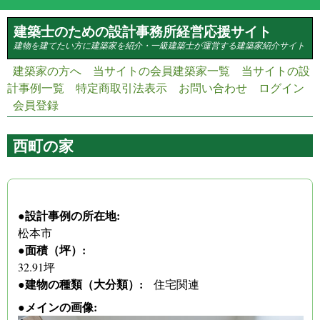
メインコンテンツに移動
建築士のための設計事務所経営応援サイト
建物を建てたい方に建築家を紹介・一級建築士が運営する建築家紹介サイト
建築家の方へ
当サイトの会員建築家一覧
当サイトの設
計事例一覧
特定商取引法表示
お問い合わせ
ログイン
会員登録
西町の家
(link is external)
(link is external)
(link is external)
(link is external)
(link is external)
(link is external)
●設計事例の所在地:
松本市
●面積（坪）:
32.91坪
●建物の種類（大分類）:
住宅関連
●メインの画像: