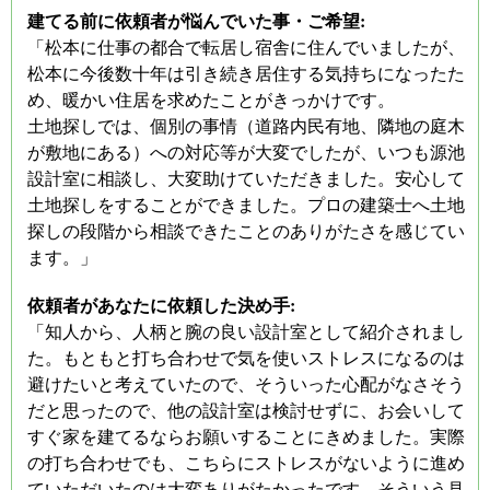
建てる前に依頼者が悩んでいた事・ご希望:
「松本に仕事の都合で転居し宿舎に住んでいましたが、
松本に今後数十年は引き続き居住する気持ちになったた
め、暖かい住居を求めたことがきっかけです。
土地探しでは、個別の事情（道路内民有地、隣地の庭木
が敷地にある）への対応等が大変でしたが、いつも源池
設計室に相談し、大変助けていただきました。安心して
土地探しをすることができました。プロの建築士へ土地
探しの段階から相談できたことのありがたさを感じてい
ます。」
依頼者があなたに依頼した決め手:
「知人から、人柄と腕の良い設計室として紹介されまし
た。もともと打ち合わせで気を使いストレスになるのは
避けたいと考えていたので、そういった心配がなさそう
だと思ったので、他の設計室は検討せずに、お会いして
すぐ家を建てるならお願いすることにきめました。実際
の打ち合わせでも、こちらにストレスがないように進め
ていただいたのは大変ありがたかったです。そういう見