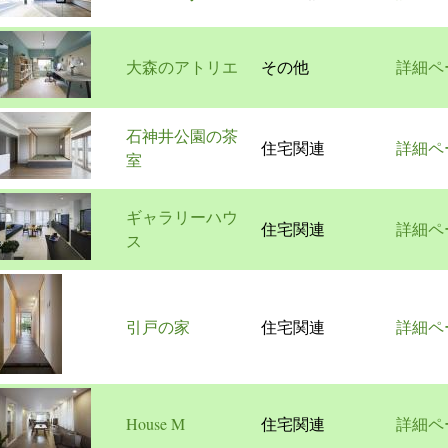
大森のアトリエ
その他
詳細ペ
石神井公園の茶
住宅関連
詳細ペ
室
ギャラリーハウ
住宅関連
詳細ペ
ス
引戸の家
住宅関連
詳細ペ
House M
住宅関連
詳細ペ