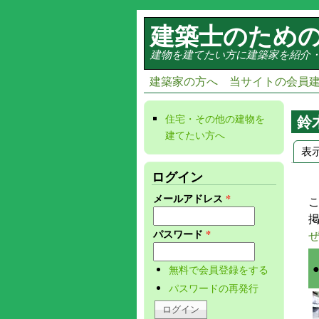
メインコンテンツに移動
建築士のため
建物を建てたい方に建築家を紹介
建築家の方へ
当サイトの会員
鈴
住宅・その他の建物を
建てたい方へ
(link is
表
external)
プ
ログイン
メールアドレス
*
パスワード
*
無料で会員登録をする
パスワードの再発行