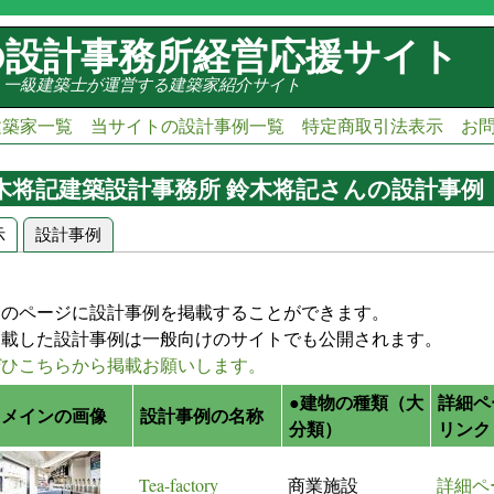
の設計事務所経営応援サイト
・一級建築士が運営する建築家紹介サイト
建築家一覧
当サイトの設計事例一覧
特定商取引法表示
お
木将記建築設計事務所 鈴木将記さんの設計事例
示
設計事例
(アクティブなタブ)
ライマリータブ
このページに設計事例を掲載することができます。
掲載した設計事例は一般向けのサイトでも公開されます。
ぜひこちらから掲載お願いします。
●建物の種類（大
詳細ペ
●メインの画像
設計事例の名称
分類）
リンク
Tea-factory
商業施設
詳細ペ