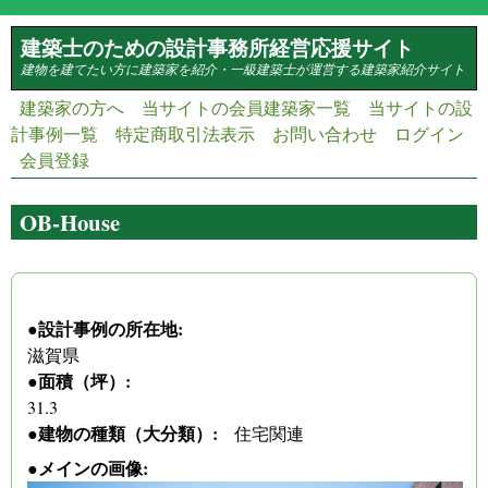
メインコンテンツに移動
建築士のための設計事務所経営応援サイト
建物を建てたい方に建築家を紹介・一級建築士が運営する建築家紹介サイト
建築家の方へ
当サイトの会員建築家一覧
当サイトの設
計事例一覧
特定商取引法表示
お問い合わせ
ログイン
会員登録
OB-House
(link is external)
(link is external)
(link is external)
(link is external)
(link is external)
(link is external)
●設計事例の所在地:
滋賀県
●面積（坪）:
31.3
●建物の種類（大分類）:
住宅関連
●メインの画像: